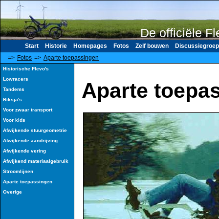
De officiële F
Start
Historie
Homepages
Fotos
Zelf bouwen
Discussiegroep
=>
Fotos
=>
Aparte toepassingen
Historische Flevo's
Lowracers
Aparte toepa
Tandems
Riksja's
Voor zwaar transport
Voor kids
Afwijkende stuurgeometrie
Afwijkende aandrijving
Afwijkende vering
Afwijkend materiaalgebruik
Stroomlijnen
Aparte toepassingen
Overige